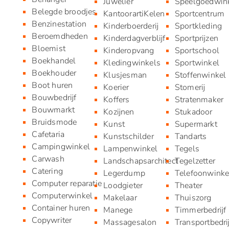
Juwelier
Speelgoedwin
Belegde broodjes
KantoorartiKelen
Sportcentrum
Benzinestation
Kinderboerderij
Sportkleding
Beroemdheden
Kinderdagverblijf
Sportprijzen
Bloemist
Kinderopvang
Sportschool
Boekhandel
Kledingwinkels
Sportwinkel
Boekhouder
Klusjesman
Stoffenwinkel
Boot huren
Koerier
Stomerij
Bouwbedrijf
Koffers
Stratenmaker
Bouwmarkt
Kozijnen
Stukadoor
Bruidsmode
Kunst
Supermarkt
Cafetaria
Kunstschilder
Tandarts
Campingwinkel
Lampenwinkel
Tegels
Carwash
Landschapsarchitect
Tegelzetter
Catering
Legerdump
Telefoonwinke
Computer reparatie
Loodgieter
Theater
Computerwinkel
Makelaar
Thuiszorg
Container huren
Manege
Timmerbedrijf
Copywriter
Massagesalon
Transportbedrij