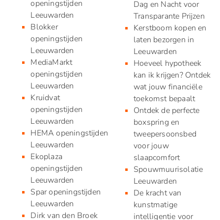
openingstijden
Dag en Nacht voor
Leeuwarden
Transparante Prijzen
Blokker
Kerstboom kopen en
openingstijden
laten bezorgen in
Leeuwarden
Leeuwarden
MediaMarkt
Hoeveel hypotheek
openingstijden
kan ik krijgen? Ontdek
Leeuwarden
wat jouw financiële
Kruidvat
toekomst bepaalt
openingstijden
Ontdek de perfecte
Leeuwarden
boxspring en
HEMA openingstijden
tweepersoonsbed
Leeuwarden
voor jouw
Ekoplaza
slaapcomfort
openingstijden
Spouwmuurisolatie
Leeuwarden
Leeuwarden
Spar openingstijden
De kracht van
Leeuwarden
kunstmatige
Dirk van den Broek
intelligentie voor