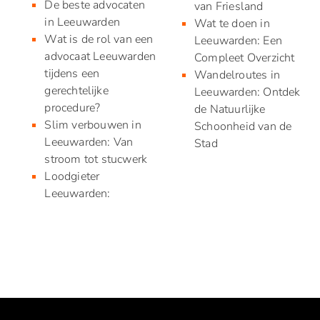
De beste advocaten
van Friesland
in Leeuwarden
Wat te doen in
Wat is de rol van een
Leeuwarden: Een
advocaat Leeuwarden
Compleet Overzicht
tijdens een
Wandelroutes in
gerechtelijke
Leeuwarden: Ontdek
procedure?
de Natuurlijke
Slim verbouwen in
Schoonheid van de
Leeuwarden: Van
Stad
stroom tot stucwerk
Loodgieter
Leeuwarden: