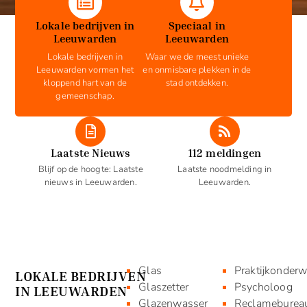
Lokale bedrijven in
Speciaal in
Leeuwarden
Leeuwarden
Lokale bedrijven in
Waar we de meest unieke
Leeuwarden vormen het
en onmisbare plekken in de
kloppend hart van de
stad ontdekken.
gemeenschap.
Laatste Nieuws
112 meldingen
Blijf op de hoogte: Laatste
Laatste noodmelding in
nieuws in Leeuwarden.
Leeuwarden.
Glas
Praktijkonderw
LOKALE BEDRIJVEN
Glaszetter
Psycholoog
IN LEEUWARDEN
Glazenwasser
Reclameburea