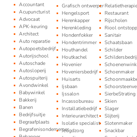
Accountant
Grafisch ontwerper
Relatietherapi
Acupuncturist
Hengelsport
Restaurant
Advocaat
Herenkapper
Rijscholen
APK-keuring
Herenkleding
Riool ontstop
Architect
Hondenfokker
Sanitair
Auto reparatie
Hondentrimmer
Schaatsbaan
Autopoetsbedrijf
Houthandel
Schilder
Autorijschool
Houtkachel
Schildersbedrij
Autoschade
Hovenier
Schoenenwink
Autosloperij
Hoveniersbedrijf
Schoenmaker
Autospuiterij
Huisarts
Schoonmaakbed
Avondwinkel
Ijsbaan
Schoorsteenve
Babywinkel
Ijssalon
SierbeStrating
Bakkerij
Incassobureau
Skien
Banen
Installatiebedrijf
Slager
Bedrijfsuitje
Interieurarchitect
Slijterij
Begraafplaats
Isolatie specialist
Slotenmaker
Begrafenisondernemer
Jeugdzorg
Snackbar
Behanger