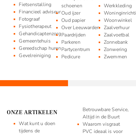
Fietsenstalling
schoenen
Werkkleding
Financieel adviseur
Oud ijzer
Woninginricht
Fotograaf
Oud papier
Woonwinkel
Fysiotherapeut
Over Leeuwarden
Zaalverhuur
Gehandicaptenzorg
Paardrijden
Zaalvoetbal
Gemeentehuis
Parkeren
Zonnebank
Gereedschap huren
Partycentrum
Zonwering
Gevelreiniging
Pedicure
Zwemmen
Betrouwbare Service,
ONZE ARTIKELEN
Altijd in de Buurt
Wat kunt u doen
Waarom visgraat
tijdens de
PVC ideaal is voor