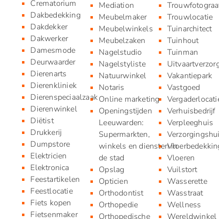
Crematorium
Mediation
Trouwfotograa
Dakbedekking
Meubelmaker
Trouwlocatie
Dakdekker
Meubelwinkels
Tuinarchitect
Dakwerker
Meubelzaken
Tuinhout
Damesmode
Nagelstudio
Tuinman
Deurwaarder
Nagelstyliste
Uitvaartverzor
Dierenarts
Natuurwinkel
Vakantiepark
Dierenkliniek
Notaris
Vastgoed
Dierenspeciaalzaak
Online marketing
Vergaderlocati
Dierenwinkel
Openingstijden
Verhuisbedrijf
Diëtist
Leeuwarden:
Verpleeghuis
Drukkerij
Supermarkten,
Verzorgingshu
Dumpstore
winkels en diensten in
Vloerbedekkin
Elektricien
de stad
Vloeren
Elektronica
Opslag
Vuilstort
Feestartikelen
Opticien
Wasserette
Feestlocatie
Orthodontist
Wasstraat
Fiets kopen
Orthopedie
Wellness
Fietsenmaker
Orthopedische
Wereldwinkel