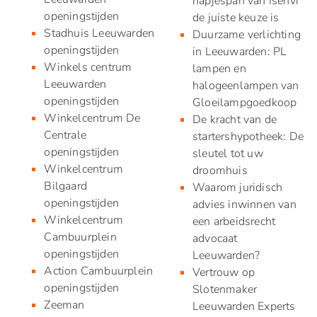
hapjespan van Isenvi
openingstijden
de juiste keuze is
Stadhuis Leeuwarden
Duurzame verlichting
openingstijden
in Leeuwarden: PL
Winkels centrum
lampen en
Leeuwarden
halogeenlampen van
openingstijden
Gloeilampgoedkoop
Winkelcentrum De
De kracht van de
Centrale
startershypotheek: De
openingstijden
sleutel tot uw
Winkelcentrum
droomhuis
Bilgaard
Waarom juridisch
openingstijden
advies inwinnen van
Winkelcentrum
een arbeidsrecht
Cambuurplein
advocaat
openingstijden
Leeuwarden?
Action Cambuurplein
Vertrouw op
openingstijden
Slotenmaker
Zeeman
Leeuwarden Experts