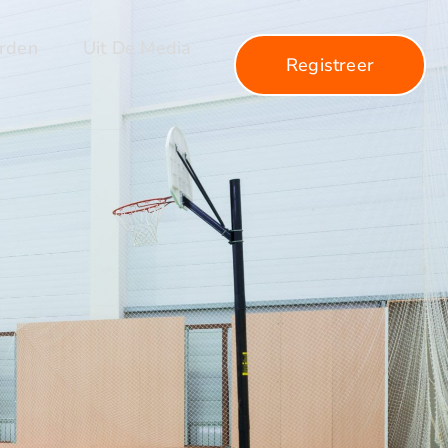
arden
Uit De Media
Registreer