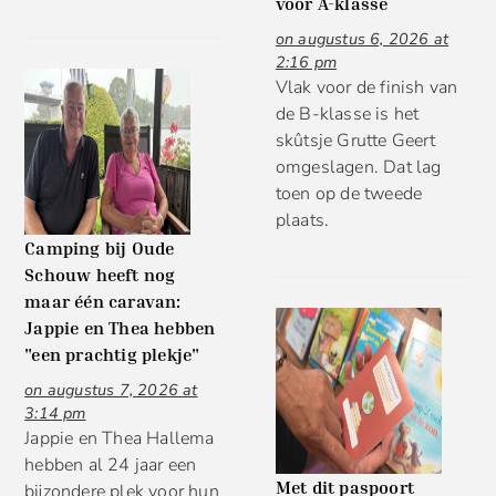
voor A-klasse
on augustus 6, 2026 at
2:16 pm
Vlak voor de finish van
de B-klasse is het
skûtsje Grutte Geert
omgeslagen. Dat lag
toen op de tweede
plaats.
Camping bij Oude
Schouw heeft nog
maar één caravan:
Jappie en Thea hebben
"een prachtig plekje"
on augustus 7, 2026 at
3:14 pm
Jappie en Thea Hallema
hebben al 24 jaar een
Met dit paspoort
bijzondere plek voor hun