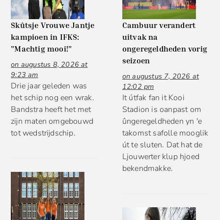
Skûtsje Vrouwe Jantje
Cambuur verandert
kampioen in IFKS:
uitvak na
"Machtig mooi!"
ongeregeldheden vorig
seizoen
on augustus 8, 2026 at
9:23 am
on augustus 7, 2026 at
Drie jaar geleden was
12:02 pm
het schip nog een wrak.
It útfak fan it Kooi
Bandstra heeft het met
Stadion is oanpast om
zijn maten omgebouwd
ûngeregeldheden yn 'e
tot wedstrijdschip.
takomst safolle mooglik
út te sluten. Dat hat de
Ljouwerter klup hjoed
bekendmakke.