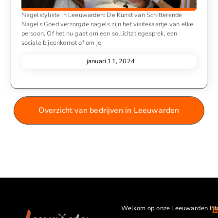
Nagelstyliste in Leeuwarden: De Kunst van Schitterende
Nagels Goed verzorgde nagels zijn het visitekaartje van elke
persoon. Of het nu gaat om een sollicitatiegesprek, een
sociale bijeenkomst of om je
januari 11, 2024
Overzicht van bedrijven in Leeuwarden
Welkom op onze Leeuwarden Inf
I