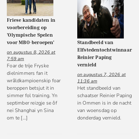
Friese kandidaten in
voorbereiding op
'Olympische Spelen
voor MBO-beroepen'
Standbeeld van
Elfstedentochtwinnaar
on augustus 8, 2026 at
Reinier Paping
7:59 am
vernield
Foar de trije Fryske
dielnimmers fan it
on augustus 7, 2026 at
wrâldkampioenskip foar
11:36 am
beroppen betsjut it in
Het standbeeld van
simmer fol training. Yn
schaatser Reinier Paping
septimber reizgje se ôf
in Ommen is in de nacht
nei Shanghai yn Sina
van woensdag op
om te […]
donderdag vernield.