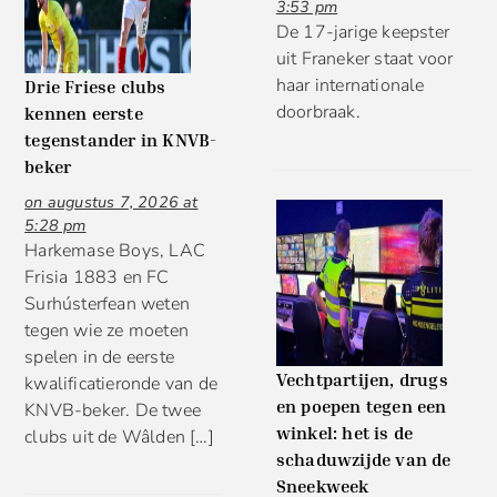
3:53 pm
De 17-jarige keepster
uit Franeker staat voor
haar internationale
Drie Friese clubs
doorbraak.
kennen eerste
tegenstander in KNVB-
beker
on augustus 7, 2026 at
5:28 pm
Harkemase Boys, LAC
Frisia 1883 en FC
Surhústerfean weten
tegen wie ze moeten
spelen in de eerste
Vechtpartijen, drugs
kwalificatieronde van de
en poepen tegen een
KNVB-beker. De twee
winkel: het is de
clubs uit de Wâlden […]
schaduwzijde van de
Sneekweek