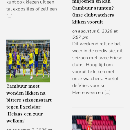
miljoenen en kan
kunt ook kiezen uit een
Cambuur stunten?
tal exposities of zelf een
Onze clubwatchers
[…]
kijken vooruit
on augustus 6, 2026 at
5:57 pm
Dit weekend rolt de bal
weer in de eredivisie, dit
seizoen met twee Friese
clubs. Hoog tijd om
vooruit te kijken met
onze watchers: Roelof
de Vries voor sc
Cambuur moet
Heerenveen en […]
wonden likken na
bittere seizoensstart
tegen Excelsior:
'Helaas een zuur
welkom'
on augustus 7, 2026 at