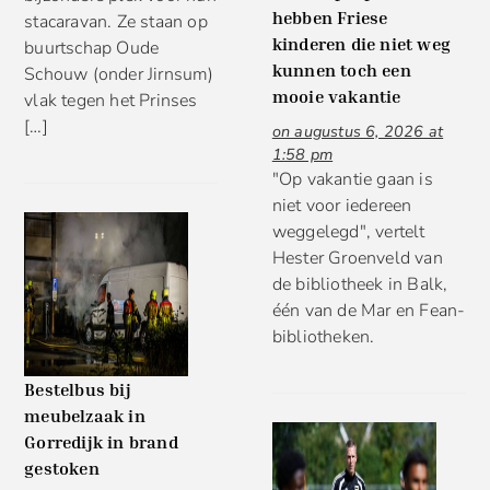
hebben Friese
stacaravan. Ze staan op
kinderen die niet weg
buurtschap Oude
kunnen toch een
Schouw (onder Jirnsum)
mooie vakantie
vlak tegen het Prinses
[…]
on augustus 6, 2026 at
1:58 pm
"Op vakantie gaan is
niet voor iedereen
weggelegd", vertelt
Hester Groenveld van
de bibliotheek in Balk,
één van de Mar en Fean-
bibliotheken.
Bestelbus bij
meubelzaak in
Gorredijk in brand
gestoken