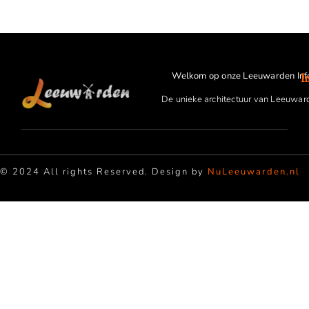
Welkom op onze Leeuwarden Inf
I
De unieke architectuur van Leeuwar
© 2024 All rights Reserved. Design by
NuLeeuwarden.nl