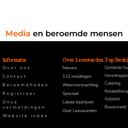
Media
en beroemde mensen
Informatie
Over Leeuwarden
Top Bedri
Container h
Over ons
Nieuws
Herenkappe
Contact
112 meldingen
Catering
Beroemdheden
Weersverwachting
Relatiethera
Registreer
Speciaal
Vuilstort
Onze
Lokale bedrijven
Bouwmarkt
vermeldingen
Over Leeuwarden
Website index