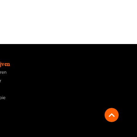
jven
uren
r
pie