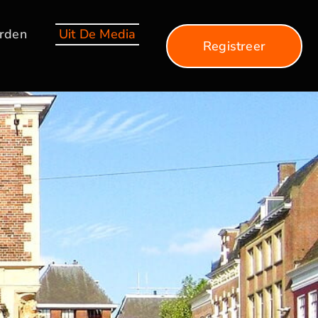
arden
Uit De Media
Registreer