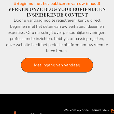
#Begin nu met het publiceren van uw inhoud!
VERKEN ONZE BLOG VOOR BOEIENDE EN
INSPIRERENDE CONTENT
Door u vandaag nog te registreren, kunt u direct
beginnen met het delen van uw verhalen, ideeën en
expertise. Of u nu schrijft over persoonlijke ervaringen,
professionele inzichten, hobby’s of passieprojecten,
onze website biedt het perfecte platform om uw stem te
laten horen.
Met ingang van vandaag
Welkom op onze Leeuwarden Inf
I