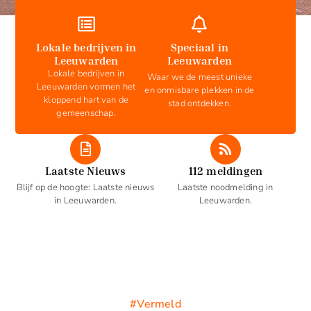
Lokale bedrijven in
Speciaal in
Leeuwarden
Leeuwarden
Lokale bedrijven in
Waar we de meest unieke
Leeuwarden vormen het
en onmisbare plekken in de
kloppend hart van de
stad ontdekken.
gemeenschap.
Laatste Nieuws
112 meldingen
Blijf op de hoogte: Laatste nieuws
Laatste noodmelding in
in Leeuwarden.
Leeuwarden.
#Vermeld