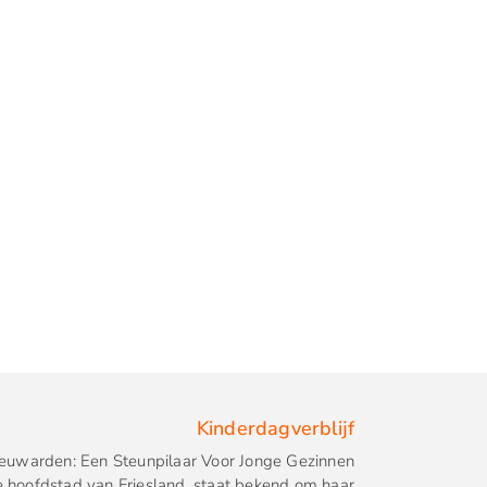
Kinderdagverblijf
Leeuwarden: Een Steunpilaar Voor Jonge Gezinnen
 hoofdstad van Friesland, staat bekend om haar