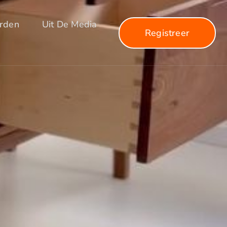
arden
Uit De Media
Registreer