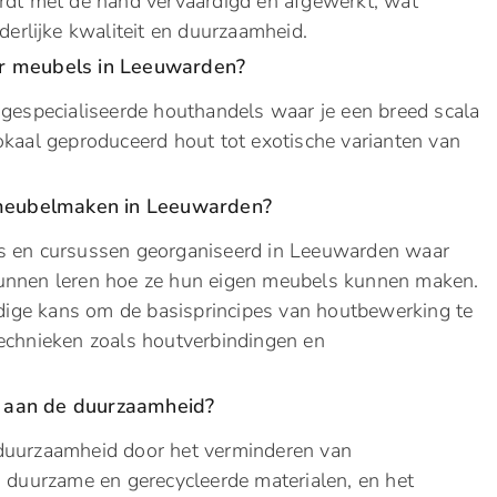
ordt met de hand vervaardigd en afgewerkt, wat
derlijke kwaliteit en duurzaamheid.
or meubels in Leeuwarden?
 gespecialiseerde houthandels waar je een breed scala
okaal geproduceerd hout tot exotische varianten van
meubelmaken in Leeuwarden?
s en cursussen georganiseerd in Leeuwarden waar
unnen leren hoe ze hun eigen meubels kunnen maken.
ige kans om de basisprincipes van houtbewerking te
echnieken zoals houtverbindingen en
j aan de duurzaamheid?
duurzaamheid door het verminderen van
n duurzame en gerecycleerde materialen, en het