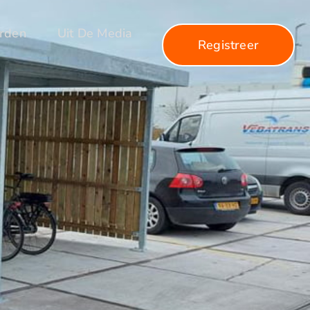
arden
Uit De Media
Registreer