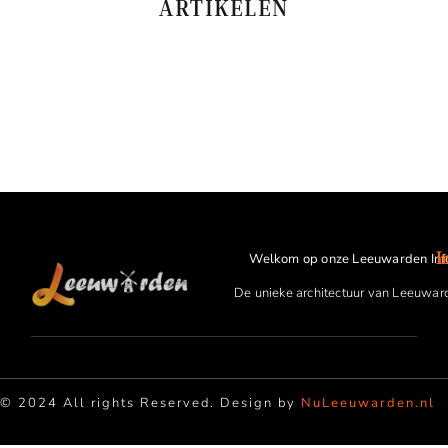
ARTIKELEN
I
Welkom op onze Leeuwarden Inf
De unieke architectuur van Leeuwar
© 2024 All rights Reserved. Design by
NuLeeuwarden.nl