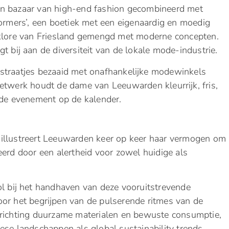
en bazaar van high-end fashion gecombineerd met
Stormers’, een boetiek met een eigenaardig en moedig
lklore van Friesland gemengd met moderne concepten.
t bij aan de diversiteit van de lokale mode-industrie.
straatjes bezaaid met onafhankelijke modewinkels
etwerk houdt de dame van Leeuwarden kleurrijk, fris,
ende evenement op de kalender.
illustreert Leeuwarden keer op keer haar vermogen om
eerd door een alertheid voor zowel huidige als
ol bij het handhaven van deze vooruitstrevende
oor het begrijpen van de pulserende ritmes van de
 richting duurzame materialen en bewuste consumptie,
ese landschappen als global sustainability trends.