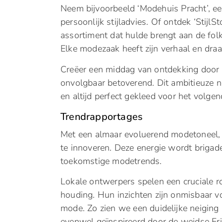
Neem bijvoorbeeld ‘Modehuis Pracht’, e
persoonlijk stijladvies. Of ontdek ‘Stijl
assortiment dat hulde brengt aan de fo
Elke modezaak heeft zijn verhaal en draag
Creëer een middag van ontdekking door 
onvolgbaar betoverend. Dit ambitieuze n
en altijd perfect gekleed voor het volg
Trendrapportages
Met een almaar evoluerend modetoneel, 
te innoveren. Deze energie wordt brigad
toekomstige modetrends.
Lokale ontwerpers spelen een cruciale r
houding. Hun inzichten zijn onmisbaar v
mode. Zo zien we een duidelijke neiging
evenwel geïnspireerd door de weidse Fri