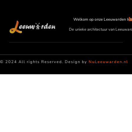
I
Welkom op onze Leeuwarden Inf
De unieke architectuur van Leeuwar
© 2024 All rights Reserved. Design by
NuLeeuwarden.nl