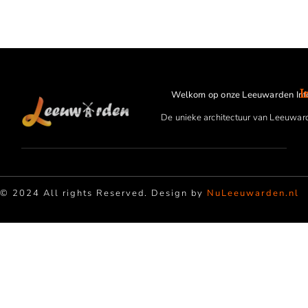
I
Welkom op onze Leeuwarden Inf
De unieke architectuur van Leeuwar
© 2024 All rights Reserved. Design by
NuLeeuwarden.nl