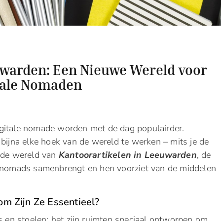
uwarden: Een Nieuwe Wereld voor
tale Nomaden
gitale nomade worden met de dag populairder.
 bijna elke hoek van de wereld te werken – mits je de
n de wereld van
Kantoorartikelen in Leeuwarden
, de
l nomads samenbrengt en hen voorziet van de middelen
om Zijn Ze Essentieel?
us en stoelen; het zijn ruimten speciaal ontworpen om