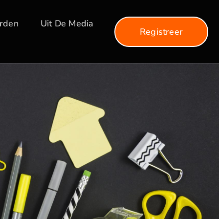
arden
Uit De Media
Registreer