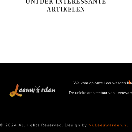
ONTDEK INTERESSANTE
ARTIKELEN
I
Welkom op onze Leeuwarden Inf
De unieke architectuur van Leeuwar
© 2024 All rights Reserved. Design by
NuLeeuwarden.nl