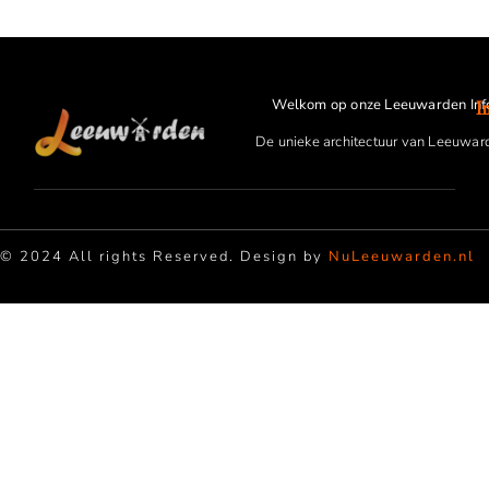
Welkom op onze Leeuwarden Inf
I
De unieke architectuur van Leeuwar
© 2024 All rights Reserved. Design by
NuLeeuwarden.nl