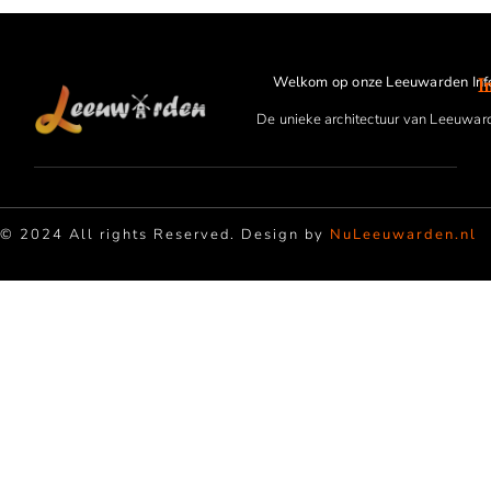
Welkom op onze Leeuwarden Inf
I
De unieke architectuur van Leeuwar
© 2024 All rights Reserved. Design by
NuLeeuwarden.nl