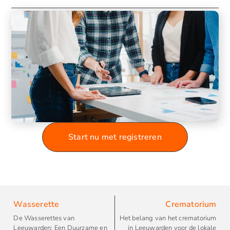
Start nu met registreren
Wasserette
Crematorium
De Wasserettes van
Het belang van het crematorium
Leeuwarden: Een Duurzame en
in Leeuwarden voor de lokale