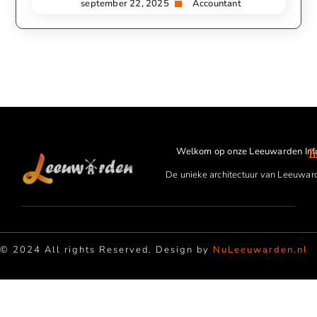
september 22, 2025
Accountant
Welkom op onze Leeuwarden Inf
I
De unieke architectuur van Leeuwar
© 2024 All rights Reserved. Design by
NuLeeuwarden.nl