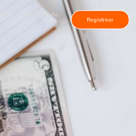
arden
Uit De Media
Registreer