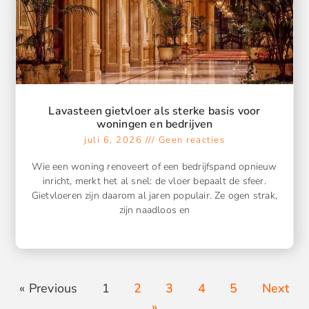
Lavasteen gietvloer als sterke basis voor
woningen en bedrijven
juli 6, 2026
Geen reacties
Wie een woning renoveert of een bedrijfspand opnieuw
inricht, merkt het al snel: de vloer bepaalt de sfeer.
Gietvloeren zijn daarom al jaren populair. Ze ogen strak,
zijn naadloos en
« Previous
1
2
3
4
5
Next
»