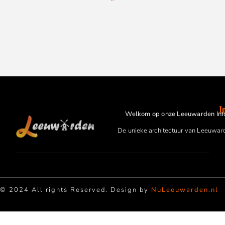
I
Welkom op onze Leeuwarden Inf
De unieke architectuur van Leeuwar
© 2024 All rights Reserved. Design by
NuLeeuwarden.nl