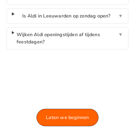
Is Aldi in Leeuwarden op zondag open?
▼
Wijken Aldi openingstijden af tijdens
▼
feestdagen?
VERKEN ONZE BLOG!
Laat je informeren en inspireren door de rijke
variëteit aan artikelen die we te bieden hebben.
Laten we beginnen