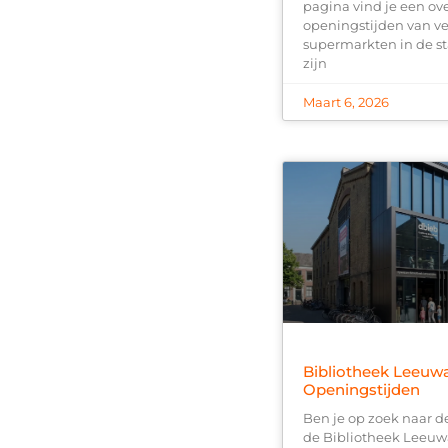
pagina vind je een ov
openingstijden van ve
supermarkten in de s
zijn
Maart 6, 2026
Bibliotheek Leeuw
Openingstijden
Ben je op zoek naar d
de Bibliotheek Leeu