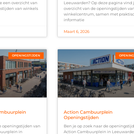
e een overzicht van
Leeuwarden? Op deze pagina vind 
tijden van winkels
overzicht van de openingstijden va
winkelcentrum, samen met praktis
informatie
Maart 6, 2026
OPENINGSTIJDEN
OPENING
mbuurplein
Action Cambuurplein
Openingstijden
e openingstijden van
Ben je op zoek naar de openingstij
urplein in
Action Cambuurplein in Leeuward