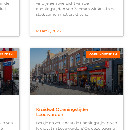
an de
vind je een overzicht van de
kel,
openingstijden van Zeeman winkels in de
stad, samen met praktische
Maart 6, 2026
STIJDEN
OPENINGSTIJDEN
Kruidvat Openingstijden
Leeuwarden
den van
Ben je op zoek naar de openingstijden van
ze
Kruidvat in Leeuwarden? Op deze pagina