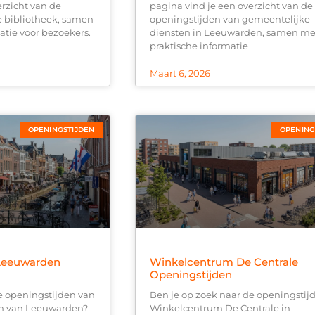
erzicht van de
pagina vind je een overzicht van de
e bibliotheek, samen
openingstijden van gemeentelijke
atie voor bezoekers.
diensten in Leeuwarden, samen me
praktische informatie
Maart 6, 2026
OPENINGSTIJDEN
OPENING
Leeuwarden
Winkelcentrum De Centrale
Openingstijden
e openingstijden van
Ben je op zoek naar de openingstij
um van Leeuwarden?
Winkelcentrum De Centrale in