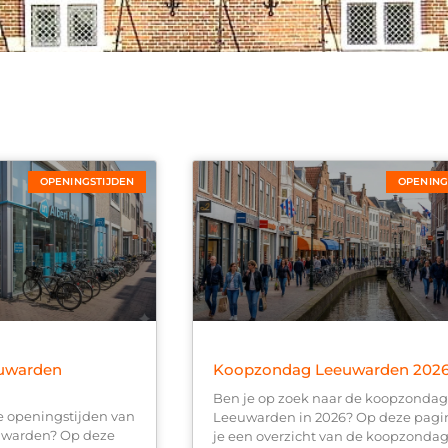
OPENINGSTIJDEN
OPENING
uwarden
Koopzondag Leeuwarden 202
Ben je op zoek naar de koopzondag
e openingstijden van
Leeuwarden in 2026? Op deze pagi
uwarden? Op deze
je een overzicht van de koopzonda