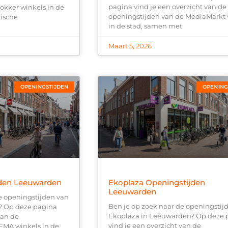
pagina vind je een overzicht van de
okker winkels in de
openingstijden van de MediaMarkt 
tische
in de stad, samen met
Maart 5, 2026
OPENINGSTIJDEN
OPENING
den Leeuwarden
Ekoplaza Openingstijden
Leeuwarden
e openingstijden van
Ben je op zoek naar de openingstij
 Op deze pagina
Ekoplaza in Leeuwarden? Op deze 
van de
vind je een overzicht van de
EMA winkels in de