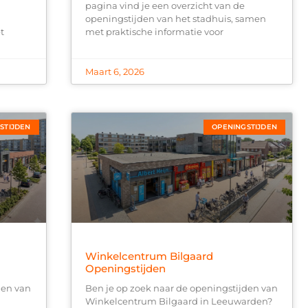
pagina vind je een overzicht van de
openingstijden van het stadhuis, samen
t
met praktische informatie voor
Maart 6, 2026
STIJDEN
OPENINGSTIJDEN
Winkelcentrum Bilgaard
Openingstijden
den van
Ben je op zoek naar de openingstijden van
Winkelcentrum Bilgaard in Leeuwarden?