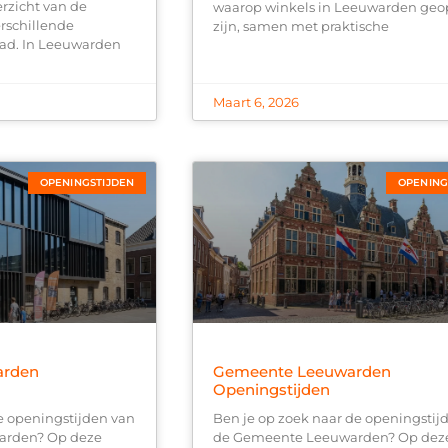
erzicht van de
waarop winkels in Leeuwarden ge
rschillende
zijn, samen met praktische
tad. In Leeuwarden
Maart 6, 2026
OPENINGSTIJDEN
OPENING
arden
Gemeente Leeuwarden
Openingstijden
e openingstijden van
Ben je op zoek naar de openingstij
warden? Op deze
de Gemeente Leeuwarden? Op dez