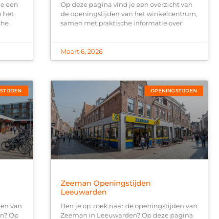
je een
Op deze pagina vind je een overzicht van
n het
de openingstijden van het winkelcentrum,
che
samen met praktische informatie over
Maart 6, 2026
STIJDEN
OPENINGSTIJDEN
Zeeman Openingstijden
Leeuwarden
den van
Ben je op zoek naar de openingstijden van
en? Op
Zeeman in Leeuwarden? Op deze pagina