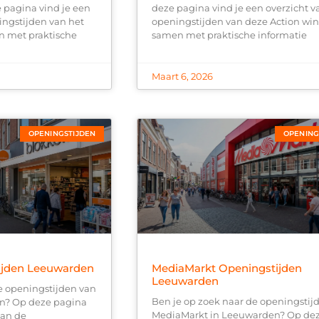
pagina vind je een
deze pagina vind je een overzicht v
ingstijden van het
openingstijden van deze Action win
 met praktische
samen met praktische informatie
Maart 6, 2026
OPENINGSTIJDEN
OPENING
ijden Leeuwarden
MediaMarkt Openingstijden
Leeuwarden
e openingstijden van
Ben je op zoek naar de openingstij
n? Op deze pagina
MediaMarkt in Leeuwarden? Op de
van de