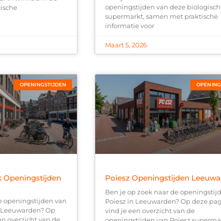
openingstijden van deze biologisc
tische
supermarkt, samen met praktische
informatie voor
Maart 5, 2026
OPENINGSTIJDEN
OPENING
k Openingstijden
Poiesz Openingstijden Leeuw
Ben je op zoek naar de openingstij
e openingstijden van
Poiesz in Leeuwarden? Op deze pa
n Leeuwarden? Op
vind je een overzicht van de
en overzicht van de
openingstijden van Poiesz superma