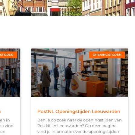
STIJDEN
OPENINGSTIJDEN
6
PostNL Openingstijden Leeuwarden
en in
Ben je op zoek naar de openingstijden van
na vind
PostNL in Leeuwarden? Op deze pagina
gen
vind je informatie over de openingstijden