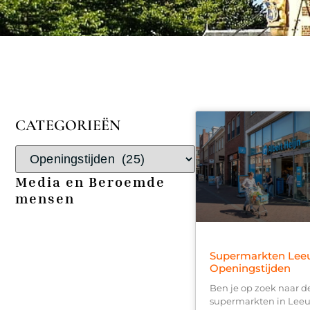
CATEGORIEËN
Media en Beroemde
mensen
Supermarkten Lee
Openingstijden
Ben je op zoek naar d
supermarkten in Lee