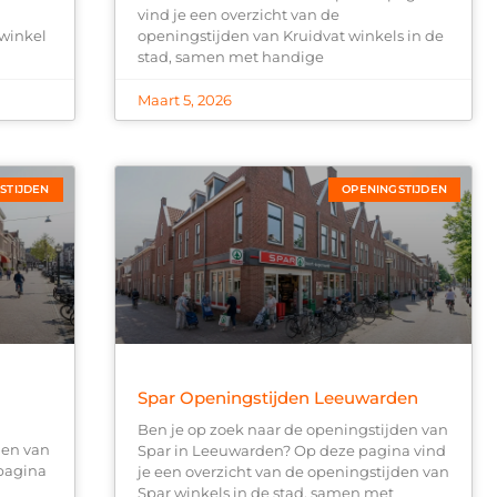
vind je een overzicht van de
winkel
openingstijden van Kruidvat winkels in de
stad, samen met handige
Maart 5, 2026
STIJDEN
OPENINGSTIJDEN
Spar Openingstijden Leeuwarden
Ben je op zoek naar de openingstijden van
den van
Spar in Leeuwarden? Op deze pagina vind
pagina
je een overzicht van de openingstijden van
Spar winkels in de stad, samen met