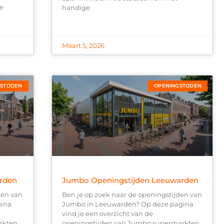
he
handige
Maart 5, 2026
STIJDEN
OPENINGSTIJDEN
arden
Jumbo Openingstijden Leeuwarden
den van
Ben je op zoek naar de openingstijden van
gina
Jumbo in Leeuwarden? Op deze pagina
vind je een overzicht van de
rkten
openingstijden van Jumbo supermarkten