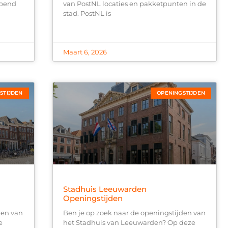
opend
van PostNL locaties en pakketpunten in de
stad. PostNL is
Maart 6, 2026
STIJDEN
OPENINGSTIJDEN
Stadhuis Leeuwarden
Openingstijden
den van
Ben je op zoek naar de openingstijden van
e
het Stadhuis van Leeuwarden? Op deze