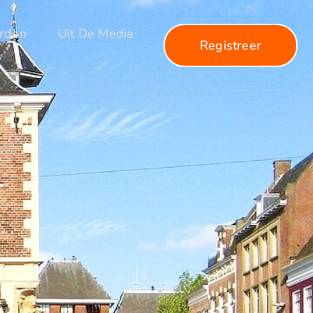
arden
Uit De Media
Registreer
N