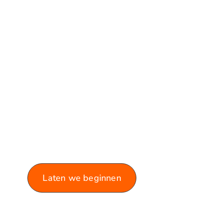
VERKEN ONZE
BLOG!
Laat je informeren en inspireren
door de rijke variëteit aan
artikelen die we te bieden
hebben.
Laten we beginnen