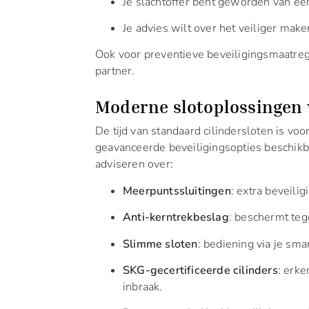
Je slachtoffer bent geworden van een
Je advies wilt over het veiliger make
Ook voor preventieve beveiligingsmaatreg
partner.
Moderne slotoplossingen v
De tijd van standaard cilindersloten is voo
geavanceerde beveiligingsopties beschik
adviseren over:
Meerpuntssluitingen
: extra beveili
Anti-kerntrekbeslag
: beschermt teg
Slimme sloten
: bediening via je sma
SKG-gecertificeerde cilinders
: erk
inbraak.