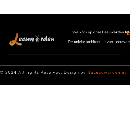
Welkom op onze Leeuwarden Inf
I
De unieke architectuur van Leeuwar
© 2024 All rights Reserved. Design by
NuLeeuwarden.nl