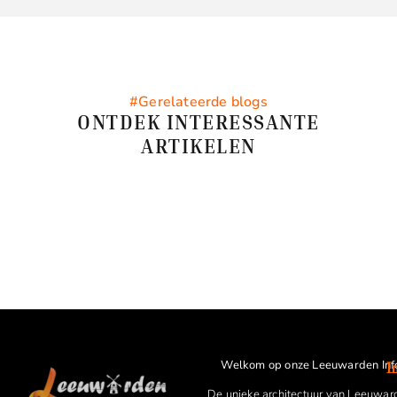
#Gerelateerde blogs
ONTDEK INTERESSANTE
ARTIKELEN
Welkom op onze Leeuwarden Inf
I
De unieke architectuur van Leeuwar