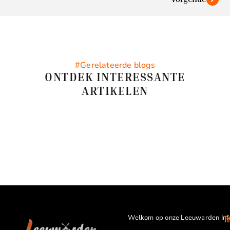
#Gerelateerde blogs
ONTDEK INTERESSANTE
ARTIKELEN
Welkom op onze Leeuwarden Inf
I