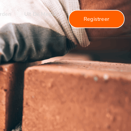
arden
Uit De Media
Registreer