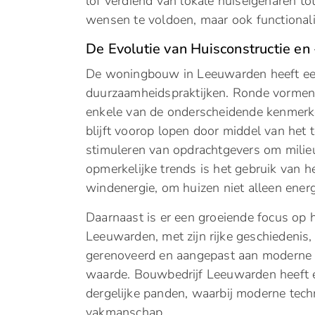
lof verdiend van lokale huiseigenaren tot
wensen te voldoen, maar ook functionalite
De Evolutie van Huisconstructie en
De woningbouw in Leeuwarden heeft een
duurzaamheidspraktijken. Ronde vormen, 
enkele van de onderscheidende kenmerk
blijft voorop lopen door middel van he
stimuleren van opdrachtgevers om milie
opmerkelijke trends is het gebruik van 
windenergie, om huizen niet alleen ener
Daarnaast is er een groeiende focus op 
Leeuwarden, met zijn rijke geschiedeni
gerenoveerd en aangepast aan moderne b
waarde. Bouwbedrijf Leeuwarden heeft een
dergelijke panden, waarbij moderne tec
vakmanschap.