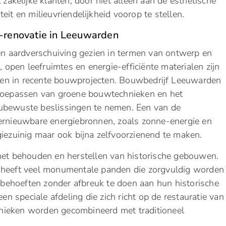
 zakelijke klanten, door niet alleen aan de esthetische
it en milieuvriendelijkheid voorop te stellen.
 -renovatie in Leeuwarden
 aardverschuiving gezien in termen van ontwerp en
open leefruimtes en energie-efficiënte materialen zijn
en in recente bouwprojecten. Bouwbedrijf Leeuwarden
t toepassen van groene bouwtechnieken en het
ubewuste beslissingen te nemen. Een van de
hernieuwbare energiebronnen, zoals zonne-energie en
giezuinig maar ook bijna zelfvoorzienend te maken.
het behouden en herstellen van historische gebouwen.
s, heeft veel monumentale panden die zorgvuldig worden
ehoeften zonder afbreuk te doen aan hun historische
 speciale afdeling die zich richt op de restauratie van
hnieken worden gecombineerd met traditioneel