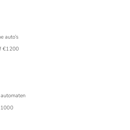
e auto’s
af €1200
f automaten
 €1000