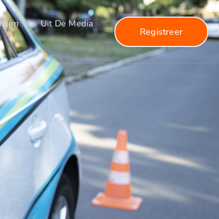
arden
Uit De Media
Registreer