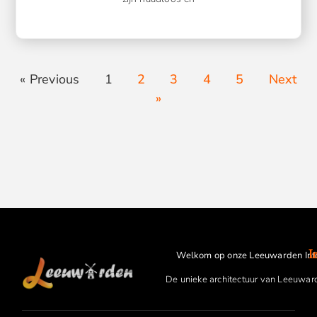
« Previous
1
2
3
4
5
Next
»
I
Welkom op onze Leeuwarden Inf
De unieke architectuur van Leeuwar