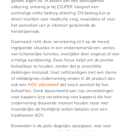
geheel eigen rol. In plaats van een doorlopende
uitkering, ontvang je bij ZZUPER Vangnet een
eenmalige netto bedrag uitkering. Dit bedrag kun je
direct inzetten voor medische zorg, revalidatie of voor
het aanvullen van je inkomen gedurende de
herstelperiode.
Daarnaast richt deze verzekering zich op de meest
ingrijpende situaties in een ondernemersleven: verlies
van lichamelijke functies, overlijden door ongeval of een
ernstige aandoening. Deze focus helpt om de premie
betaalbaar te houden, zonder dat je essentiële
dekkingen misloopt. Veel zelfstandigen met een kleine
of middelgrote onderneming vinden in dit product dan
ook een
AOV alternatief
dat exact aansluit bij hun
behoeften. Denk bijvoorbeeld aan zzp-verzekeringen
voor kappers (zzp verzekering voor kappers) die hun
onderneming draaiende moeten houden maar niet
maandelijks de hoofdprijs willen betalen voor een
traditionele AOV.
Bovendien is de polis dagelijks opzegbaar, wat voor