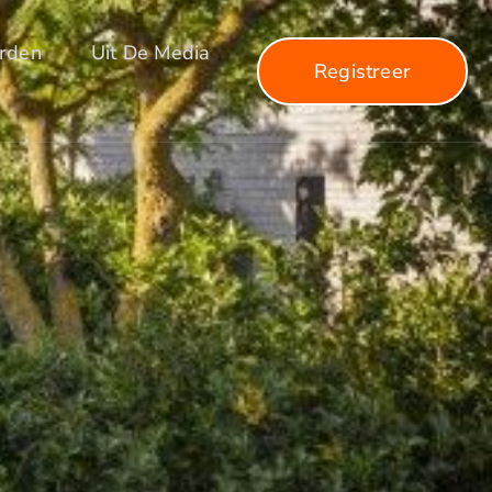
arden
Uit De Media
Registreer