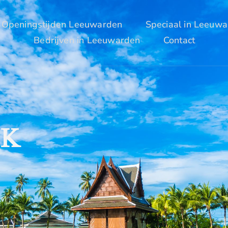
Openingstijden Leeuwarden
Speciaal in Leeuw
Bedrijven in Leeuwarden
Contact
RK