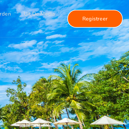
arden
Uit De Media
Registreer