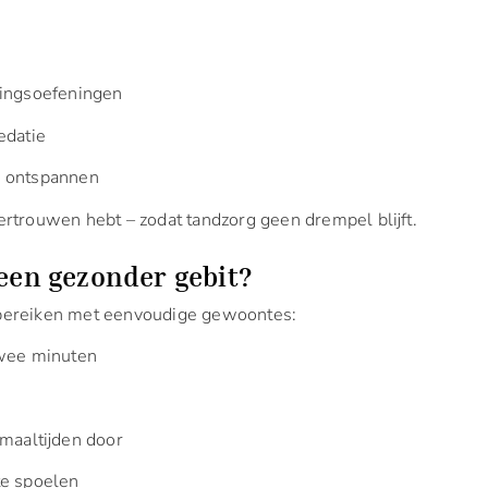
ningsoefeningen
edatie
te ontspannen
 vertrouwen hebt – zodat tandzorg geen drempel blijft.
 een gezonder gebit?
l bereiken met eenvoudige gewoontes:
twee minuten
s
maaltijden door
te spoelen