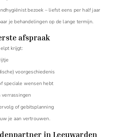
dhygiënist bezoek – liefst eens per half jaar
aar je behandelingen op de lange termijn.
erste afspraak
lpt krijgt:
jtje
ische) voorgeschiedenis
 of speciale wensen hebt
m verrassingen
ervolg of gebitsplanning
bouw je aan vertrouwen.
andenpartner in Leeuwarden