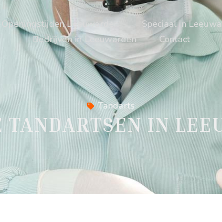
Openingstijden Leeuwarden
Speciaal in Leeuw
Bedrijven in Leeuwarden
Contact
Tandarts
E TANDARTSEN IN LE