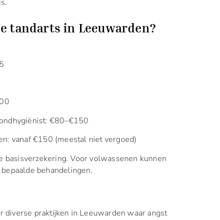
s.
de tandarts in Leeuwarden?
35
400
mondhygiënist: €80–€150
en: vanaf €150 (meestal niet vergoed)
 de basisverzekering. Voor volwassenen kunnen
r bepaalde behandelingen.
 er diverse praktijken in Leeuwarden waar angst