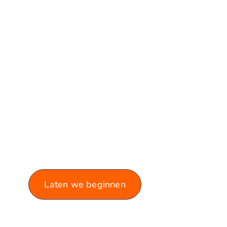
VERKEN ONZE
BLOG!
Laat je informeren en inspireren
door de rijke variëteit aan
artikelen die we te bieden
hebben.
Laten we beginnen