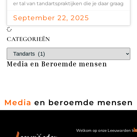
er tal van tandartspraktijken die je daar graag
September 22, 2025
CATEGORIEËN
Media en Beroemde mensen
Media
en beroemde mensen
I
Welkom op onze Leeuwarden Inf