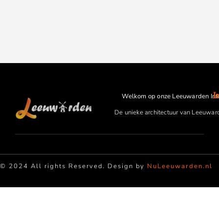
I
Welkom op onze Leeuwarden Inf
De unieke architectuur van Leeuwar
© 2024 All rights Reserved. Design by
NuLeeuwarden.nl