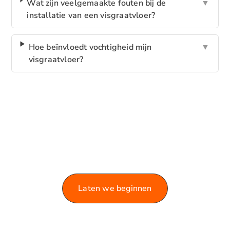
Wat zijn veelgemaakte fouten bij de
▼
installatie van een visgraatvloer?
Hoe beïnvloedt vochtigheid mijn
▼
visgraatvloer?
VERKEN ONZE BLOG!
Laat je informeren en inspireren door de rijke
variëteit aan artikelen die we te bieden hebben.
Laten we beginnen