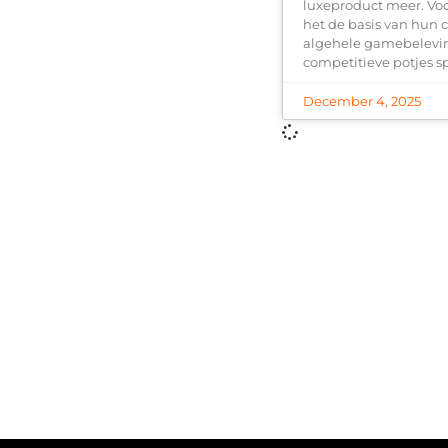
luxeproduct meer. Vo
het de basis van hun c
algehele gamebelevin
competitieve potjes sp
December 4, 2025