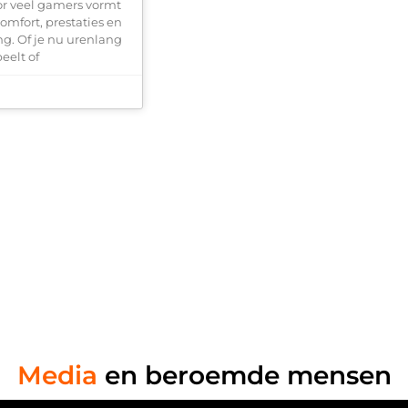
or veel gamers vormt
omfort, prestaties en
g. Of je nu urenlang
eelt of
Media
en beroemde mensen