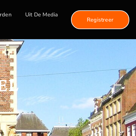
arden
Uit De Media
Registreer
EL