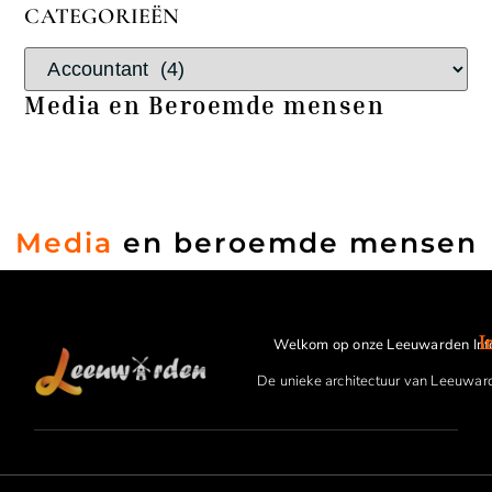
CATEGORIEËN
Media en Beroemde mensen
Media
en beroemde mensen
I
Welkom op onze Leeuwarden Inf
De unieke architectuur van Leeuwar