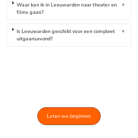
Waar kan ik in Leeuwarden naar theater en
▼
films gaan?
Is Leeuwarden geschikt voor een compleet
▼
uitgaansavond?
VERKEN ONZE BLOG!
Laat je informeren en inspireren door de rijke
variëteit aan artikelen die we te bieden hebben.
Laten we beginnen