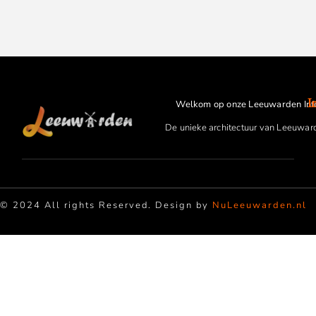
I
Welkom op onze Leeuwarden Inf
De unieke architectuur van Leeuwar
© 2024 All rights Reserved. Design by
NuLeeuwarden.nl