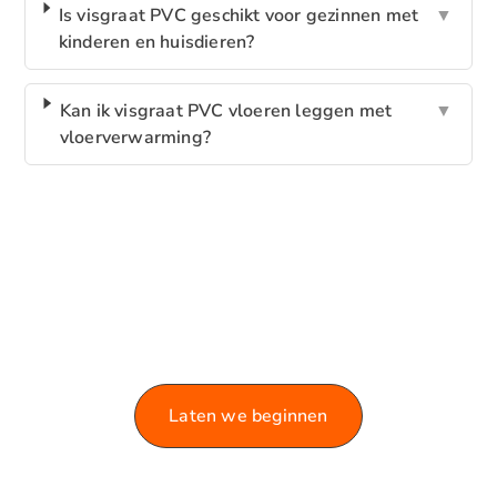
Is visgraat PVC geschikt voor gezinnen met
▼
kinderen en huisdieren?
Kan ik visgraat PVC vloeren leggen met
▼
vloerverwarming?
VERKEN ONZE BLOG!
Laat je informeren en inspireren door de rijke
variëteit aan artikelen die we te bieden hebben.
Laten we beginnen