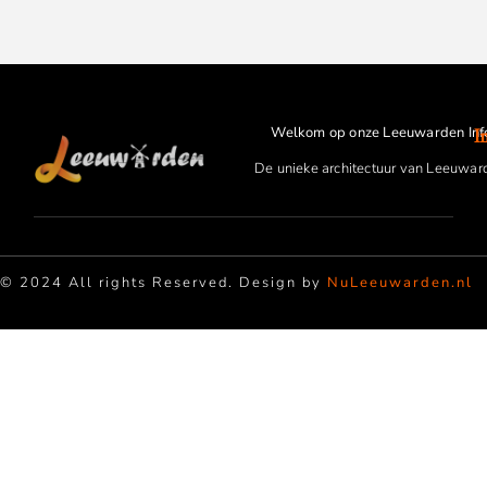
Welkom op onze Leeuwarden Inf
I
De unieke architectuur van Leeuwar
© 2024 All rights Reserved. Design by
NuLeeuwarden.nl