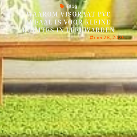
Blog
WAAROM VISGRAAT PVC
IDEAAL IS VOOR KLEINE
RUIMTES IN LEEUWARDEN
mei 28, 2025