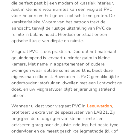
die perfect past bij een modern of klassiek interieur.
Juist in kleinere woonruimtes kan een visgraat PVC
vloer helpen om het geheel optisch te vergroten. De
karakteristieke V-vorm van het patroon trekt de
aandacht, terwijl de rustige uitstraling van PVC de
ruimte in balans houdt. Hierdoor ontstaat er een
optische illusie van diepte en ruimte.
Visgraat PVC is ook praktisch. Doordat het materiaal
geluiddempend is, ervaart u minder galm in kleine
kamers. Met name in appartementen of oudere
woningen waar isolatie soms beperkt is, biedt deze
eigenschap uitkomst. Bovendien is PVC gemakkelijk te
onderhouden: stofzuigen, dweilen met een lichtvochtige
doek, en uw visgraatvloer blijft er jarenlang stralend
uitzien.
Wanneer u kiest voor visgraat PVC in
Leeuwarden
,
profiteert u extra van de specialisten van LAB21. Zij
begrijpen de uitdagingen van kleine ruimtes en
adviseren graag over de juiste indeling, het beste type
ondervloer en de meest geschik­te legmethode (klik of