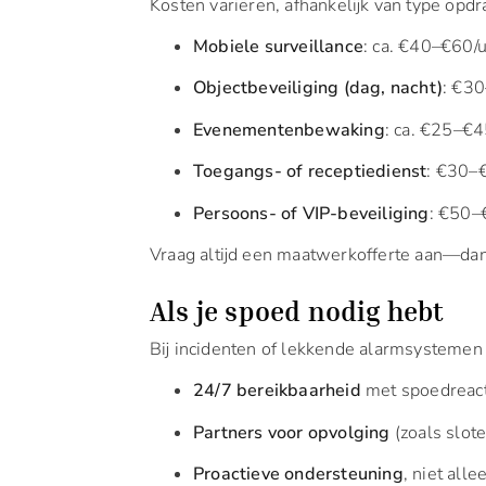
Kosten variëren, afhankelijk van type opdr
Mobiele surveillance
: ca. €40–€60/
Objectbeveiliging (dag, nacht)
: €3
Evenementenbewaking
: ca. €25–€4
Toegangs- of receptiedienst
: €30–€
Persoons- of VIP-beveiliging
: €50–
Vraag altijd een maatwerkofferte aan—dan 
Als je spoed nodig hebt
Bij incidenten of lekkende alarmsystemen 
24/7 bereikbaarheid
met spoedreacti
Partners voor opvolging
(zoals slot
Proactieve ondersteuning
, niet all