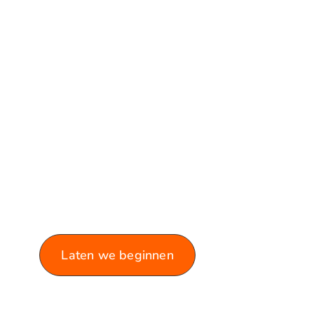
VERKEN ONZE
BLOG!
Laat je informeren en inspireren
door de rijke variëteit aan
artikelen die we te bieden
hebben.
Laten we beginnen