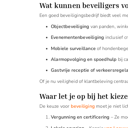
Wat kunnen beveiligers v
Een goed beveiligingsbedrijf biedt veel me
Objectbeveiliging
van panden, winke
Evenementenbeveiliging
inclusief c
Mobiele surveillance
of hondenbegele
Alarmopvolging en spoedhulp
bij c
Gastvrije receptie of verkeersregel
Of je nu veiligheid of klantbeleving centraa
Waar let je op bij het kiez
De keuze voor
beveiliging
moet je niet lich
Vergunning en certificering
– Ze moe