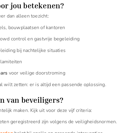
oor jou betekenen?
er dan alleen toezicht:
ls, bouwplaatsen of kantoren
rowd control en gastvrije begeleiding
iding bij nachtelijke situaties
alamiteiten
aars
voor veilige doorstroming
l wilt zetten: er is altijd een passende oplossing.
en van beveiligers?
te­lijk maken. Kijk uit voor deze vijf criteria:
ten geregistreerd zijn volgens de veiligheidsnormen.