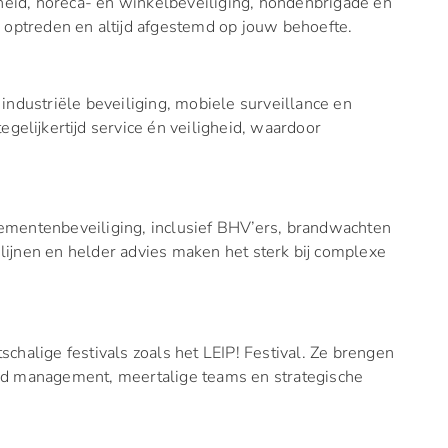
gheid, horeca- en winkelbeveiliging, hondenbrigade en
 optreden en altijd afgestemd op jouw behoefte.
industriële beveiliging, mobiele surveillance en
egelijkertijd service én veiligheid, waardoor
ementenbeveiliging, inclusief BHV’ers, brandwachten
lijnen en helder advies maken het sterk bij complexe
chalige festivals zoals het LEIP! Festival. Ze brengen
wd management, meertalige teams en strategische