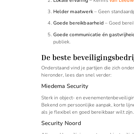
Lokale ervaring
– Kennis
van Leeuw
Helder maatwerk
– Geen standaardp
Goede bereikbaarheid
– Goed bereik
Goede communicatie én gastvrijhei
publiek.
De beste beveiligingsbedr
Onderstaand vind je partijen die zich ond
hieronder, lees dan snel verder:
Miedema Security
Sterk in object- en evenementenbeveilig
Bekend om persoonlijke aanpak, korte lijne
als je flexibel en goed bereikbaar wilt zijn.
Security Noord