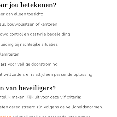
oor jou betekenen?
er dan alleen toezicht:
ls, bouwplaatsen of kantoren
rowd control en gastvrije begeleiding
iding bij nachtelijke situaties
alamiteiten
aars
voor veilige doorstroming
l wilt zetten: er is altijd een passende oplossing.
en van beveiligers?
te­lijk maken. Kijk uit voor deze vijf criteria:
ten geregistreerd zijn volgens de veiligheidsnormen.