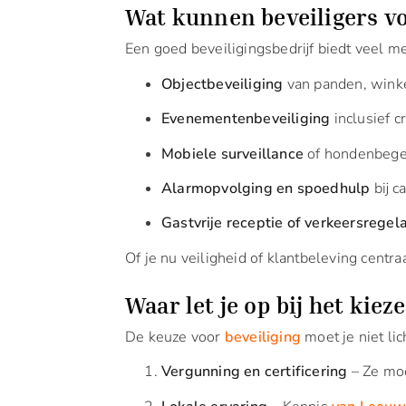
Wat kunnen beveiligers v
Een goed beveiligingsbedrijf biedt veel me
Objectbeveiliging
van panden, winke
Evenementenbeveiliging
inclusief c
Mobiele surveillance
of hondenbegele
Alarmopvolging en spoedhulp
bij c
Gastvrije receptie of verkeersregel
Of je nu veiligheid of klantbeleving centraa
Waar let je op bij het kiez
De keuze voor
beveiliging
moet je niet lich
Vergunning en certificering
– Ze moe