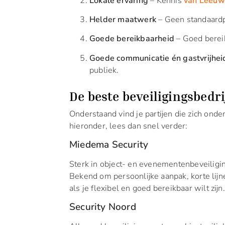
Lokale ervaring
– Kennis
van Leeuw
Helder maatwerk
– Geen standaardp
Goede bereikbaarheid
– Goed bereik
Goede communicatie én gastvrijhei
publiek.
De beste beveiligingsbedr
Onderstaand vind je partijen die zich ond
hieronder, lees dan snel verder:
Miedema Security
Sterk in object- en evenementenbeveilig
Bekend om persoonlijke aanpak, korte lijne
als je flexibel en goed bereikbaar wilt zijn.
Security Noord