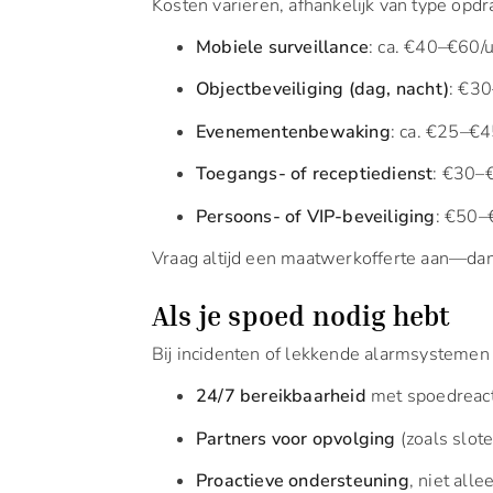
Kosten variëren, afhankelijk van type opdr
Mobiele surveillance
: ca. €40–€60/
Objectbeveiliging (dag, nacht)
: €3
Evenementenbewaking
: ca. €25–€4
Toegangs- of receptiedienst
: €30–€
Persoons- of VIP-beveiliging
: €50–
Vraag altijd een maatwerkofferte aan—dan 
Als je spoed nodig hebt
Bij incidenten of lekkende alarmsystemen 
24/7 bereikbaarheid
met spoedreacti
Partners voor opvolging
(zoals slot
Proactieve ondersteuning
, niet all