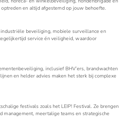
gheid, horeca- en winkelbeveiliging, hondenbrigade en
 optreden en altijd afgestemd op jouw behoefte.
industriële beveiliging, mobiele surveillance en
egelijkertijd service én veiligheid, waardoor
ementenbeveiliging, inclusief BHV’ers, brandwachten
lijnen en helder advies maken het sterk bij complexe
chalige festivals zoals het LEIP! Festival. Ze brengen
wd management, meertalige teams en strategische