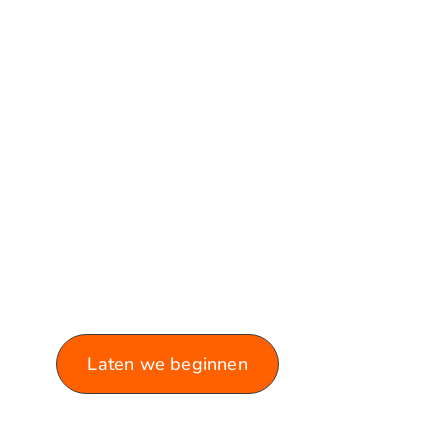
VERKEN ONZE
BLOG!
Laat je informeren en inspireren
door de rijke variëteit aan
artikelen die we te bieden
hebben.
Laten we beginnen