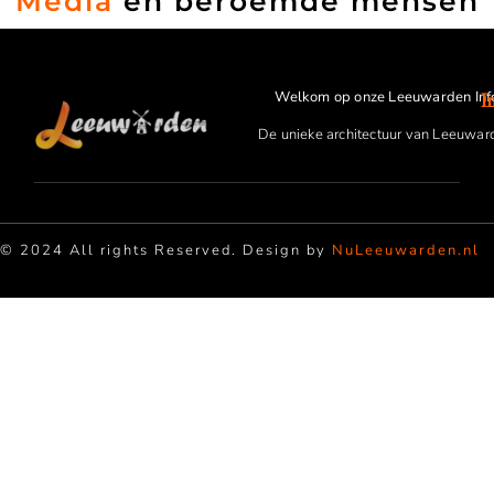
Media
en beroemde mensen
Welkom op onze Leeuwarden Inf
I
De unieke architectuur van Leeuwar
© 2024 All rights Reserved. Design by
NuLeeuwarden.nl