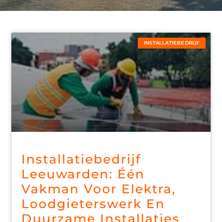
INSTALLATIEBEDRIJF
Installatiebedrijf
Leeuwarden: Één
Vakman Voor Elektra,
Loodgieterswerk En
Duurzame Installaties